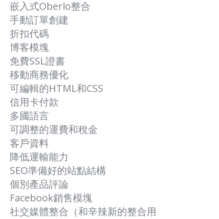
嵌入式Oberlo整合
手動訂單創建
折扣代碼
博客模塊
免費SSL證書
移動商務優化
可編輯的HTML和CSS
信用卡付款
多國語言
可調整的運費和稅金
客戶資料
降低運輸能力
SEO準備好的站點結構
個別產品評論
Facebook銷售模塊
社交媒體整合（和辛辣新的整合用