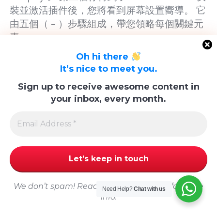
裝並激活插件後，您將看到屏幕設置嚮導。 它
由五個（ – ）步驟組成，帶您領略每個關鍵元
素。
wocommerce嚮導
Oh hi there
It’s nice to meet you.
基本上，它允許您選擇商店的主要參數，並獲
得整齊配置的一切。 例如，一些重要步驟涉及
Sign up to receive awesome content in
your inbox, every month.
貨幣設置，運輸和稅收以及支付網關等。
安裝完成後，您可以開始使用您的商店並開始
添加產品。
我給你看了Shopify的“添加產品”頁面，現在讓
我們來看一下WooCommerce：
woocommerce添加產品
We don’t spam! Read our
privacy policy
for more
Need Help?
Chat with us
info.
如你所見，它非常相似。 只有部分細節的展示
略有不同。